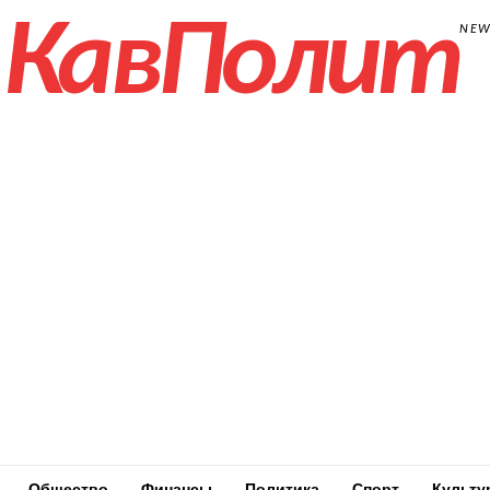
КавПолит
NE
Общество
Финансы
Политика
Спорт
Культу