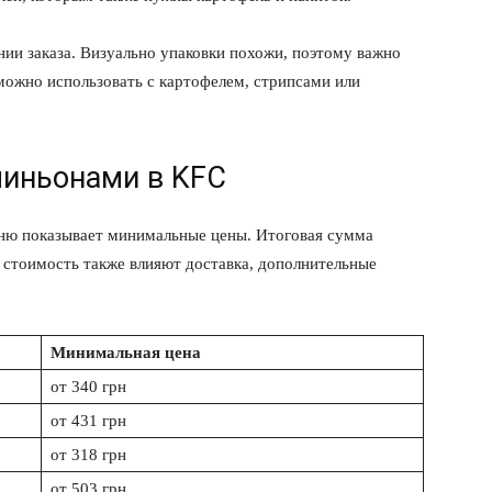
Подписка
ии заказа. Визуально упаковки похожи, поэтому важно
Мой аккаунт
можно использовать с картофелем, стрипсами или
Реклама
Контакты
 СЕЙЧАС
миньонами в KFC
еню показывает минимальные цены. Итоговая сумма
а стоимость также влияют доставка, дополнительные
Минимальная цена
от 340 грн
от 431 грн
от 318 грн
от 503 грн