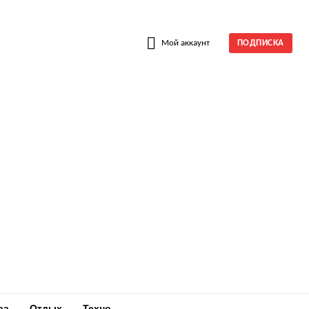
W
Мой аккаунт
ПОДПИСКА
ра
Отдых
Техно