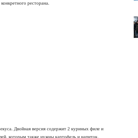
 конкретного ресторана.
лит
О нас
Связаться с нами
Политика конфиденциальности
екуса. Двойная версия содержит 2 куриных филе и
лей, которым также нужны картофель и напиток.
Отказ от ответственности