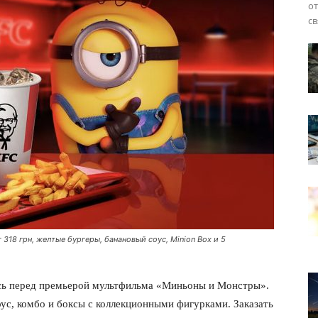
от
св
318 грн, желтые бургеры, банановый соус, Minion Box и 5
ь перед премьерой мультфильма «Миньоны и Монстры».
ус, комбо и боксы с коллекционными фигурками. Заказать