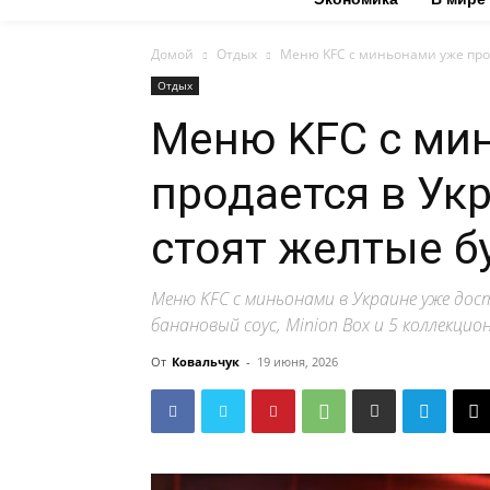
Домой
Отдых
Меню KFC с миньонами уже прода
Отдых
Меню KFC с ми
продается в Ук
стоят желтые б
Меню KFC с миньонами в Украине уже дос
банановый соус, Minion Box и 5 коллекцио
От
Ковальчук
-
19 июня, 2026