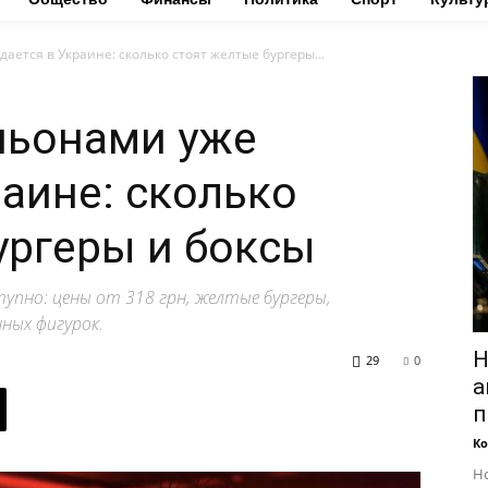
ется в Украине: сколько стоят желтые бургеры...
ньонами уже
раине: сколько
ургеры и боксы
тупно: цены от 318 грн, желтые бургеры,
нных фигурок.
Н
29
0
а
п
Ко
Но