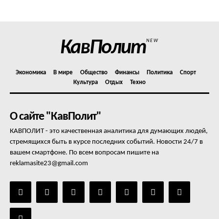
Отказ от ответственности
Подписка
Мой аккаунт
КавПолит
NEW
Реклама
Контакты
Экономика
В мире
Общество
Финансы
Политика
Спорт
Культура
Отдых
Техно
О сайте "КавПолит"
КАВПОЛИТ - это качественная аналитика для думающих людей,
стремящихся быть в курсе последних событий. Новости 24/7 в
вашем смартфоне. По всем вопросам пишите на
reklamasite23@gmail.com