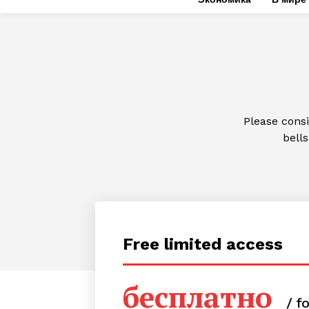
Please cons
bells
Free limited access
бесплатно
/ f
КавПо