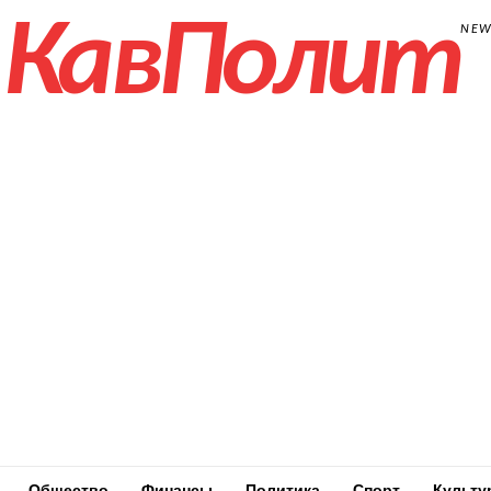
КавПолит
NE
Общество
Финансы
Политика
Спорт
Культу