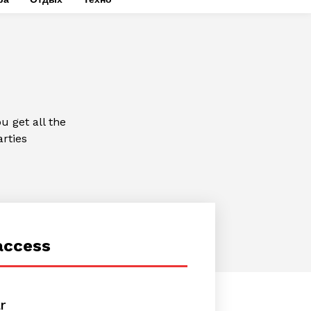
 get all the
arties
access
r
placeholder text