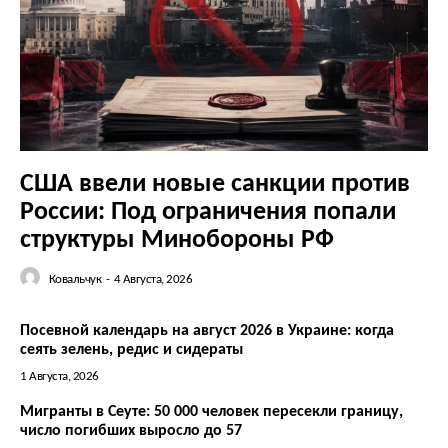
О нас
Связаться с нами
Политика конфиденциальности
США ввели новые санкции против
Отказ от ответственности
России: Под ограничения попали
Подписка
структуры Минобороны РФ
Мой аккаунт
Реклама
Ковальчук
-
4 Августа, 2026
Контакты
Посевной календарь на август 2026 в Украине: когда
сеять зелень, редис и сидераты
1 Августа, 2026
Мигранты в Сеуте: 50 000 человек пересекли границу,
число погибших выросло до 57