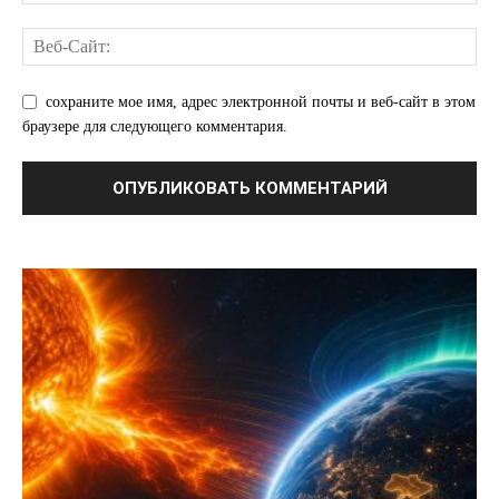
О нас
Связаться с нами
сохраните мое имя, адрес электронной почты и веб-сайт в этом
Политика конфиденциальности
браузере для следующего комментария.
Отказ от ответственности
Подписка
Мой аккаунт
Реклама
Контакты