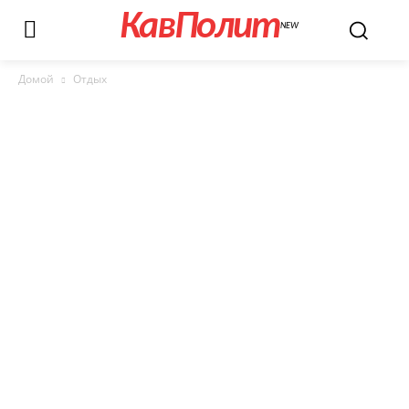
КавПолит
NEW
Домой
Отдых