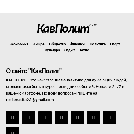
Отказ от ответственности
Подписка
Мой аккаунт
КавПолит
NEW
Реклама
Контакты
Экономика
В мире
Общество
Финансы
Политика
Спорт
Культура
Отдых
Техно
О сайте "КавПолит"
КАВПОЛИТ - это качественная аналитика для думающих людей,
стремящихся быть в курсе последних событий. Новости 24/7 в
вашем смартфоне. По всем вопросам пишите на
reklamasite23@gmail.com