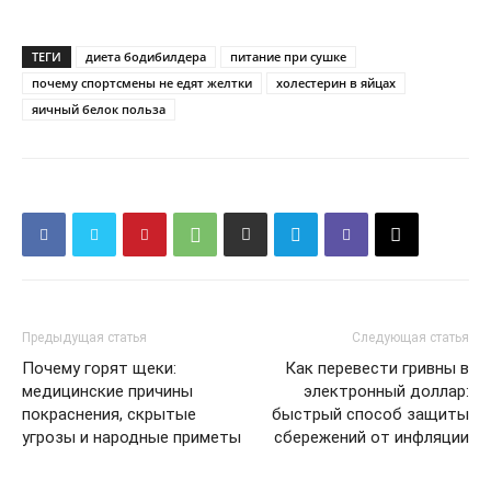
ТЕГИ
диета бодибилдера
питание при сушке
почему спортсмены не едят желтки
холестерин в яйцах
яичный белок польза
Предыдущая статья
Следующая статья
Почему горят щеки:
Как перевести гривны в
медицинские причины
электронный доллар:
покраснения, скрытые
быстрый способ защиты
угрозы и народные приметы
сбережений от инфляции