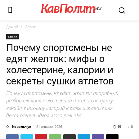
КавПолит
NEW
Домой
Спорт
Спорт
Почему спортсмены не
едят желток: мифы о
холестерине, калории и
секреты сушки атлетов
Почему спортсмены не едят желтки: подробный
разбор влияния холестерина и жиров на сушку.
Узнайте разницу калорий в белке и желтке для
достижения идеального рельефа.
От
Ковальчук
-
21 января, 2026
19
0