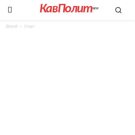
КавПолит
NEW
Домой
Спорт