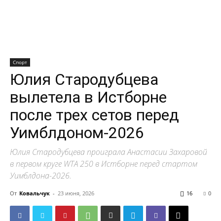
Спорт
Юлия Стародубцева
вылетела в Истборне
после трех сетов перед
Уимблдоном-2026
Юлия Стародубцева проиграла Анастасии Захаровой
в первом круге WTA 250 в Истборне перед стартом
Уимблдона-2026.
От
Ковальчук
-
23 июня, 2026
16
0