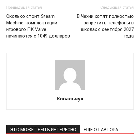
КавПолит
Предыдущая статья
Следующая статья
Сколько стоит Steam
В Чехии хотят полностью
Machine: комплектации
запретить телефоны в
игрового ПК Valve
школах с сентября 2027
начинаются с 1049 долларов
года
ПОДПИСАТЬСЯ СЕЙЧАС
Ковальчук
О нас
ЭТО МОЖЕТ БЫТЬ ИНТЕРЕСНО
ЕЩЕ ОТ АВТОРА
Связаться с нами