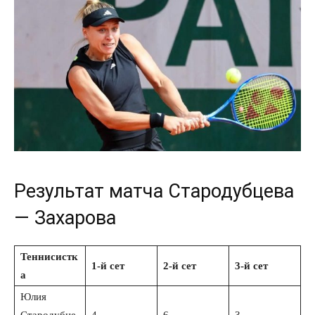
Результат матча Стародубцева
— Захарова
Теннисистк
1-й сет
2-й сет
3-й сет
а
Юлия
Стародубце
4
6
3