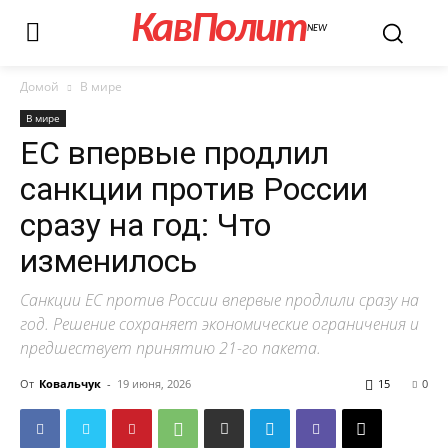
КавПолит
NEW
Домой
В мире
В мире
ЕС впервые продлил
санкции против России
сразу на год: Что
изменилось
Санкции ЕС против России впервые продлили сразу на
год. Решение сохраняет экономические ограничения и
предшествует принятию 21-го пакета.
От
Ковальчук
-
19 июня, 2026
15
0