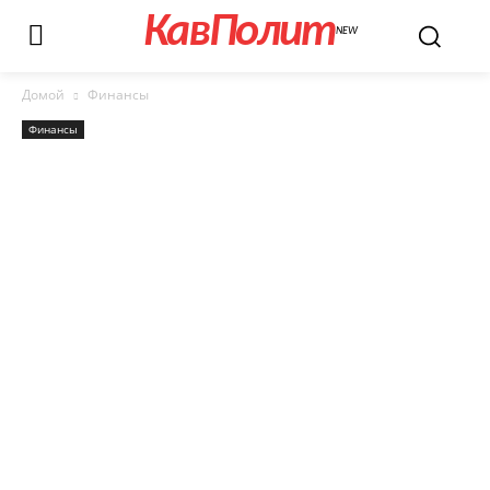
КавПолит
NEW
Домой
Финансы
Финансы