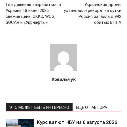
Где дешевле заправиться в
Украинские дроны
Украине 18 июня 2026:
установили рекорд: за сутки
свежие цены OKKO, WOG,
Россия заявила о 992
SOCAR и «Укрнафты»
сбитых БПЛА
ПОДПИСАТЬСЯ СЕЙЧАС
Ковальчук
ЭТО МОЖЕТ БЫТЬ ИНТЕРЕСНО
ЕЩЕ ОТ АВТОРА
О нас
Связаться с нами
Курс валют НБУ на 6 августа 2026
Политика конфиденциальности