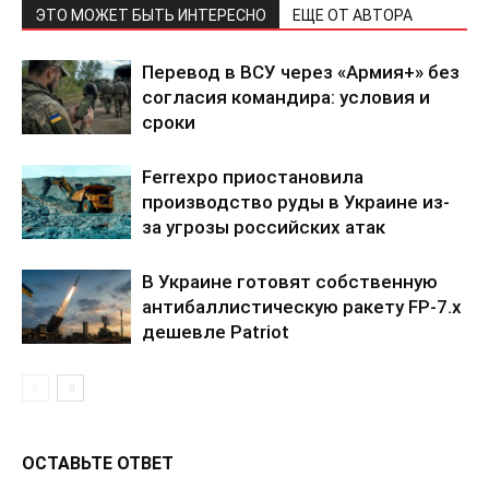
ЭТО МОЖЕТ БЫТЬ ИНТЕРЕСНО
ЕЩЕ ОТ АВТОРА
Политика конфиденциальности
Отказ от ответственности
Перевод в ВСУ через «Армия+» без
Подписка
согласия командира: условия и
сроки
Мой аккаунт
Реклама
Ferrexpo приостановила
Контакты
производство руды в Украине из-
за угрозы российских атак
В Украине готовят собственную
антибаллистическую ракету FP-7.x
дешевле Patriot
ОСТАВЬТЕ ОТВЕТ