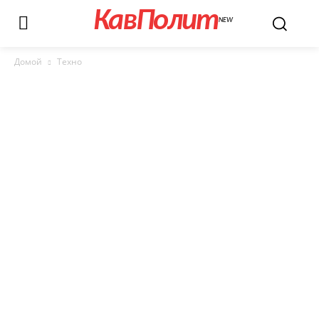
КавПолит
NEW
Домой
Техно