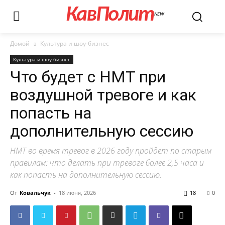
КавПолит
NEW
Домой
Культура и шоу-бизнес
Культура и шоу-бизнес
Что будет с НМТ при
воздушной тревоге и как
попасть на
дополнительную сессию
НМТ во время тревог в 2026 году пройдет по старым
правилам: что делать при тревоге более 2,5 часа и
как попасть на дополнительную сессию.
От
Ковальчук
-
18 июня, 2026
18
0