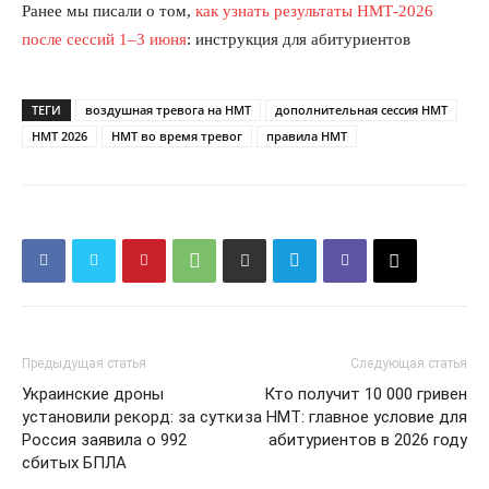
Ранее мы писали о том,
как узнать результаты НМТ-2026
после сессий 1–3 июня
: инструкция для абитуриентов
ТЕГИ
воздушная тревога на НМТ
дополнительная сессия НМТ
НМТ 2026
НМТ во время тревог
правила НМТ
Предыдущая статья
Следующая статья
Украинские дроны
Кто получит 10 000 гривен
КавПолит
установили рекорд: за сутки
за НМТ: главное условие для
Россия заявила о 992
абитуриентов в 2026 году
сбитых БПЛА