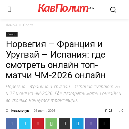
КавПолит
NEW
Домой
Спорт
Спорт
Норвегия – Франция и
Уругвай – Испания: где
смотреть онлайн топ-
матчи ЧМ-2026 онлайн
Норвегия – Франция и Уругвай – Испания сыграют 26
и 27 июня на ЧМ-2026. Где смотреть матчи онлайн и
во сколько начнутся трансляции.
От
Ковальчук
-
26 июня, 2026
23
0