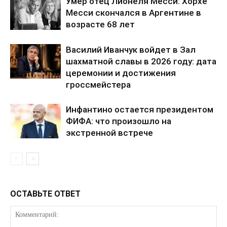
Умер отец Лионеля Месси: Хорхе
Месси скончался в Аргентине в
ПОДПИСАТЬСЯ СЕЙЧАС
возрасте 68 лет
Василий Иванчук войдет в Зал
шахматной славы в 2026 году: дата
церемонии и достижения
О нас
гроссмейстера
Связаться с нами
Инфантино остается президентом
Политика конфиденциальности
ФИФА: что произошло на
Отказ от ответственности
экстренной встрече
Подписка
Мой аккаунт
Реклама
Контакты
ОСТАВЬТЕ ОТВЕТ