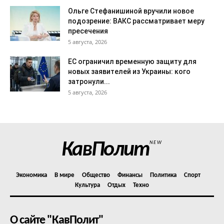
Ольге Стефанишиной вручили новое
подозрение: ВАКС рассматривает меру
пресечения
5 августа, 2026
ЕС ограничил временную защиту для
новых заявителей из Украины: кого
затронули...
5 августа, 2026
КавПолит
NEW
Экономика
В мире
Общество
Финансы
Политика
Спорт
Культура
Отдых
Техно
О сайте "КавПолит"