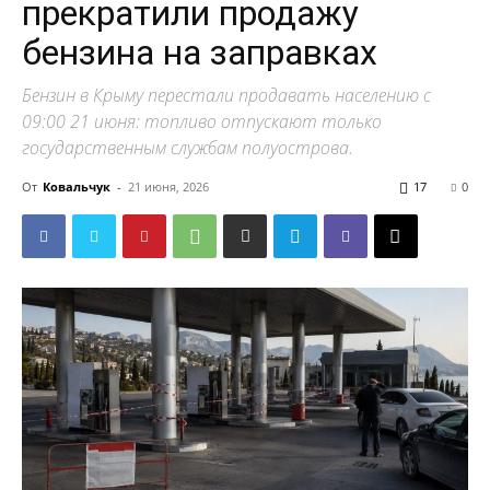
прекратили продажу
бензина на заправках
Бензин в Крыму перестали продавать населению с
09:00 21 июня: топливо отпускают только
государственным службам полуострова.
От
Ковальчук
-
21 июня, 2026
17
0