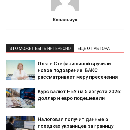
Ковальчук
ПОДПИСАТЬСЯ СЕЙЧАС
ЭТО МОЖЕТ БЫТЬ ИНТЕРЕСНО
ЕЩЕ ОТ АВТОРА
Ольге Стефанишиной вручили
новое подозрение: ВАКС
О нас
рассматривает меру пресечения
Связаться с нами
Курс валют НБУ на 5 августа 2026:
Политика конфиденциальности
доллар и евро подешевели
Отказ от ответственности
Подписка
Налоговая получит данные о
Мой аккаунт
поездках украинцев за границу:
Реклама