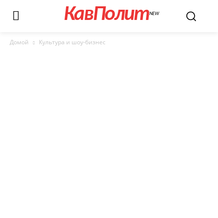
КавПолит
NEW
Домой
Культура и шоу-бизнес