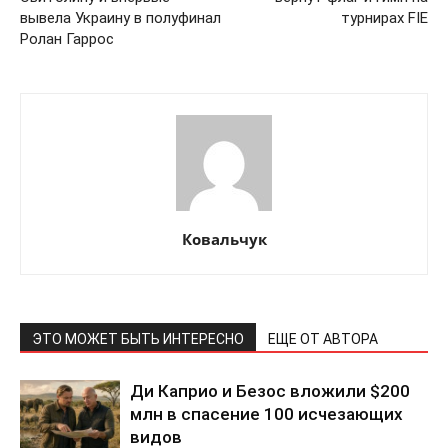
ПОДПИСАТЬСЯ СЕЙЧАС
вывела Украину в полуфинал
турнирах FIE
Ролан Гаррос
О нас
Связаться с нами
Политика конфиденциальности
Отказ от ответственности
Ковальчук
Подписка
Мой аккаунт
Реклама
ЭТО МОЖЕТ БЫТЬ ИНТЕРЕСНО
ЕЩЕ ОТ АВТОРА
Контакты
Ди Каприо и Безос вложили $200
млн в спасение 100 исчезающих
видов