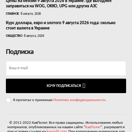
Цены на бензин 9 августа 2026 в Украине: где выгоднее
заправиться на WOG, OKKO, UPG или других АЗС
ГЛАВНОЕ
8 августа, 2026
Курс доллара, евро и злотого 9 августа 2026 года: сколько
стоит валюта в Украине
ОБЩЕСТВО
8 августа, 2026
Подписка
ХОЧУ ПОДПИСАТЬСЯ
Я прочитал о принимаю
Политику конфиденциальности
.
© 2011-2022 КавПолит. Все права защищены. Использование любых
материалов, опубликованных на нашем сайте "
КавПолит
", разрешается
при условии ссылки на
kavpolit.com
. При копировании материалов для