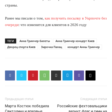
страны.
Ранее мы писали о том,
как получить посылку в Укрпочте без
очереди
: что изменится для клиентов в 2026 году
ТЕГИ
Анна Тринчер билеты
Анна Тринчер концерт Киев
КавПолит
Дворец спорта Киев
Зирочка Палац
концерт Анны Тринчер
Предыдущая статья
Следующая статья
Марта Костюк победила
Российские фехтовальщики
Свитолину и впервые
вернут флаг и гимн на