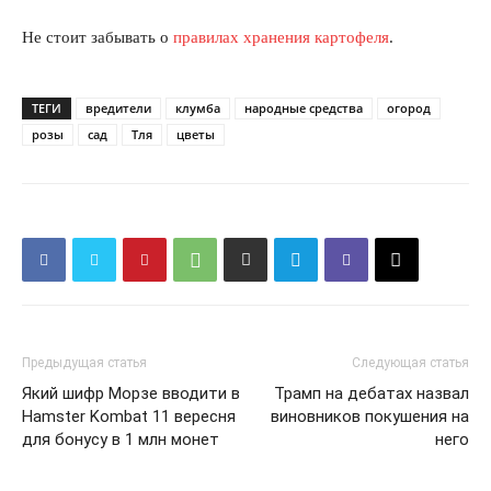
Не стоит забывать о
правилах хранения картофеля
.
ТЕГИ
вредители
клумба
народные средства
огород
розы
сад
Тля
цветы
Предыдущая статья
Следующая статья
Який шифр Морзе вводити в
Трамп на дебатах назвал
Hamster Kombat 11 вересня
виновников покушения на
для бонусу в 1 млн монет
него