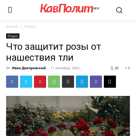
КавПолит
NEW
Домой
Отдых
Отдых
Что защитит розы от
нашествия тли
От
Иван Днепровский
-
11 сентября, 2024
20
0