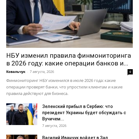
Мой аккаунт
Реклама
Контакты
НБУ изменил правила финмониторинга
в 2026 году: какие операции банков и...
Ковальчук
-
7 августа, 2026
0
Финмониторинг НБУ изменился в июле 2026 года: какие
операции проверят банки, что упростили клиентам и какие
правила действуют для бизнеса.
Зеленский прибыл в Сербию: что
президент Украины будет обсуждать с
Вучичем...
7 августа, 2026
Василий Иванчук войдет в Зал