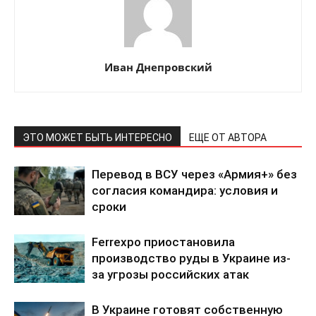
Иван Днепровский
ЭТО МОЖЕТ БЫТЬ ИНТЕРЕСНО
ЕЩЕ ОТ АВТОРА
Перевод в ВСУ через «Армия+» без
согласия командира: условия и
сроки
КавПолит
Ferrexpo приостановила
производство руды в Украине из-
за угрозы российских атак
В Украине готовят собственную