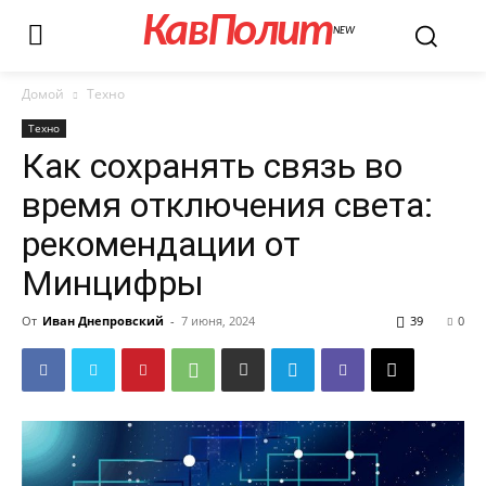
КавПолит
NEW
Домой
Техно
Техно
Как сохранять связь во
время отключения света:
рекомендации от
Минцифры
От
Иван Днепровский
-
7 июня, 2024
39
0