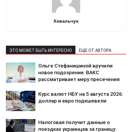
Ковальчук
ПОДПИСАТЬСЯ СЕЙЧАС
ЭТО МОЖЕТ БЫТЬ ИНТЕРЕСНО
ЕЩЕ ОТ АВТОРА
Ольге Стефанишиной вручили
новое подозрение: ВАКС
О нас
рассматривает меру пресечения
Связаться с нами
Курс валют НБУ на 5 августа 2026:
Политика конфиденциальности
доллар и евро подешевели
Отказ от ответственности
Подписка
Мой аккаунт
Налоговая получит данные о
поездках украинцев за границу:
Реклама