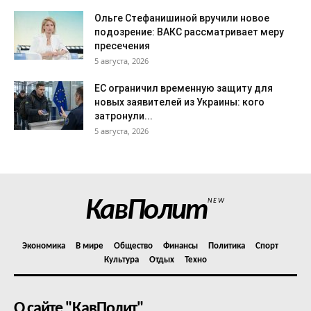
Ольге Стефанишиной вручили новое
подозрение: ВАКС рассматривает меру
пресечения
5 августа, 2026
ЕС ограничил временную защиту для
новых заявителей из Украины: кого
затронули...
5 августа, 2026
КавПолит
NEW
Экономика
В мире
Общество
Финансы
Политика
Спорт
Культура
Отдых
Техно
О сайте "КавПолит"