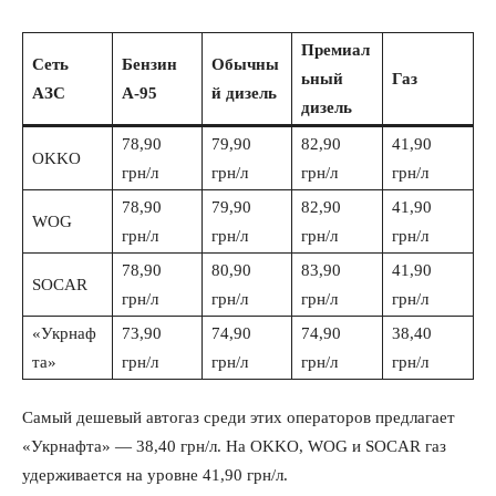
Премиал
Сеть
Бензин
Обычны
ьный
Газ
АЗС
А-95
й дизель
дизель
78,90
79,90
82,90
41,90
OKKO
грн/л
грн/л
грн/л
грн/л
78,90
79,90
82,90
41,90
WOG
грн/л
грн/л
грн/л
грн/л
78,90
80,90
83,90
41,90
SOCAR
грн/л
грн/л
грн/л
грн/л
«Укрнаф
73,90
74,90
74,90
38,40
та»
грн/л
грн/л
грн/л
грн/л
Самый дешевый автогаз среди этих операторов предлагает
«Укрнафта» — 38,40 грн/л. На OKKO, WOG и SOCAR газ
удерживается на уровне 41,90 грн/л.