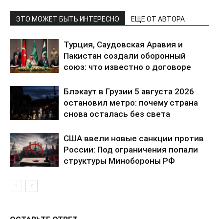
Связаться с нами
Политика конфиденциальности
ЭТО МОЖЕТ БЫТЬ ИНТЕРЕСНО
ЕЩЕ ОТ АВТОРА
Отказ от ответственности
Турция, Саудовская Аравия и
Подписка
Пакистан создали оборонный
Мой аккаунт
союз: что известно о договоре
Реклама
Блэкаут в Грузии 5 августа 2026
Контакты
остановил метро: почему страна
снова осталась без света
США ввели новые санкции против
России: Под ограничения попали
структуры Минобороны РФ