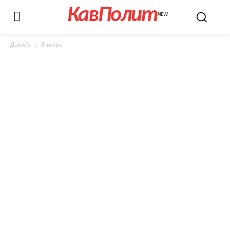
КавПолит
NEW
Домой
В мире