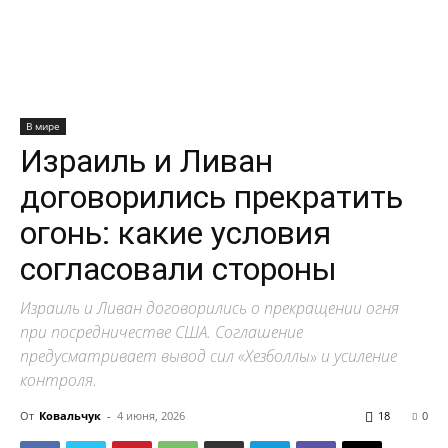
В мире
Израиль и Ливан
договорились прекратить
огонь: какие условия
согласовали стороны
Израиль и Ливан договорились о прекращении огня
при посредничестве США. Соглашение
предусматривает вывод сил «Хезболлы» и усиление
контроля.
От
Ковальчук
-
4 июня, 2026
18
0