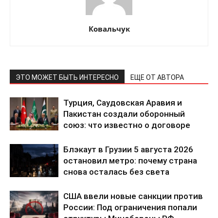
Ковальчук
ПОДПИСАТЬСЯ СЕЙЧАС
ЭТО МОЖЕТ БЫТЬ ИНТЕРЕСНО
ЕЩЕ ОТ АВТОРА
Турция, Саудовская Аравия и
Пакистан создали оборонный
союз: что известно о договоре
О нас
Связаться с нами
Блэкаут в Грузии 5 августа 2026
Политика конфиденциальности
остановил метро: почему страна
снова осталась без света
Отказ от ответственности
Подписка
США ввели новые санкции против
Мой аккаунт
России: Под ограничения попали
Реклама