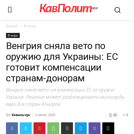
КавПолит
NEW
Домой
В мире
В мире
Венгрия сняла вето по
оружию для Украины: ЕС
готовит компенсации
странам-донорам
Венгрия сняла вето на компенсации ЕС за оружие
Украине. Решение может разблокировать миллиарды
евро для стран-доноров.
От
Ковальчук
-
3 июня, 2026
22
0