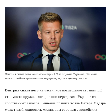
Венгрия сняла вето на компенсации ЕС за оружие Украине. Решение
может разблокировать миллиарды евро для стран-доноров.
Венгрия сняла вето
на частичное возмещение странам ЕС
стоимости оружия, которое они передавали Украине из
собственных запасов. Решение правительства Петера Мадяра
может разблокировать миллиарды евро для европейских