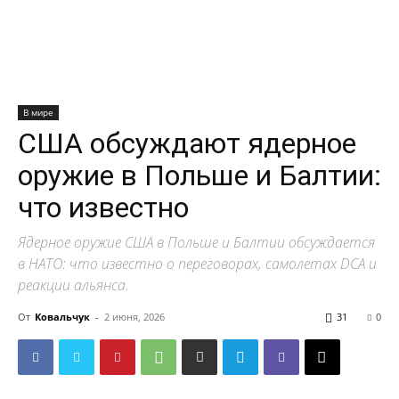
В мире
США обсуждают ядерное
оружие в Польше и Балтии:
что известно
Ядерное оружие США в Польше и Балтии обсуждается
в НАТО: что известно о переговорах, самолетах DCA и
реакции альянса.
От
Ковальчук
-
2 июня, 2026
31
0