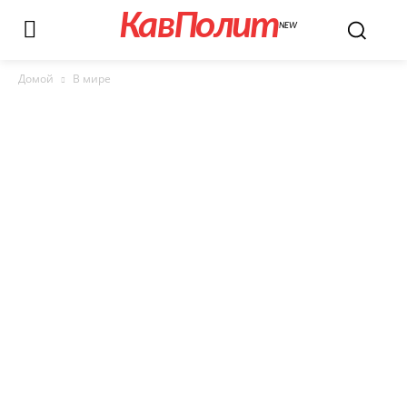
КавПолит
NEW
Домой
В мире