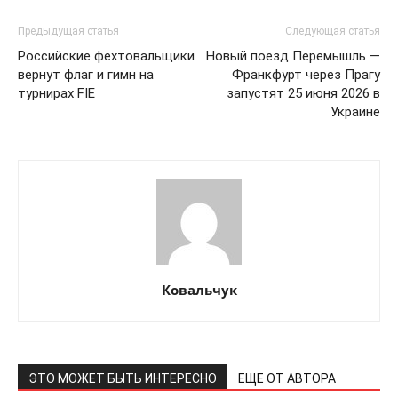
Предыдущая статья
Следующая статья
Российские фехтовальщики
Новый поезд Перемышль —
вернут флаг и гимн на
Франкфурт через Прагу
турнирах FIE
запустят 25 июня 2026 в
Украине
ПОДПИСАТЬСЯ СЕЙЧАС
Ковальчук
О нас
Связаться с нами
ЭТО МОЖЕТ БЫТЬ ИНТЕРЕСНО
ЕЩЕ ОТ АВТОРА
Политика конфиденциальности