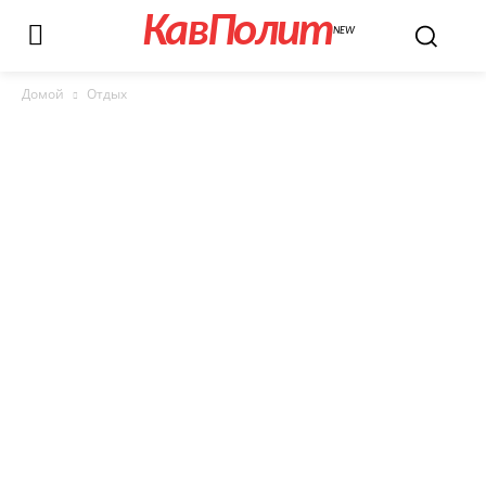
КавПолит
NEW
Домой
Отдых