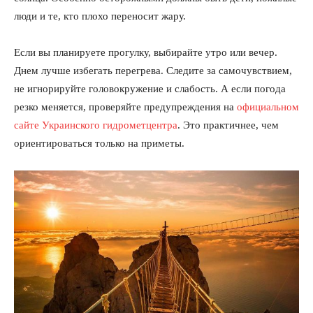
люди и те, кто плохо переносит жару.
Если вы планируете прогулку, выбирайте утро или вечер.
О нас
Днем лучше избегать перегрева. Следите за самочувствием,
не игнорируйте головокружение и слабость. А если погода
Связаться с нами
резко меняется, проверяйте предупреждения на
официальном
Политика конфиденциальности
сайте Украинского гидрометцентра
. Это практичнее, чем
Отказ от ответственности
ориентироваться только на приметы.
Подписка
Мой аккаунт
Реклама
Контакты