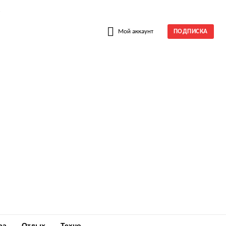
W
Мой аккаунт
ПОДПИСКА
ра
Отдых
Техно