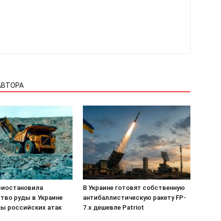
АВТОРА
приостановила
В Украине готовят собственную
тво руды в Украине
антибаллистическую ракету FP-
зы российских атак
7.x дешевле Patriot