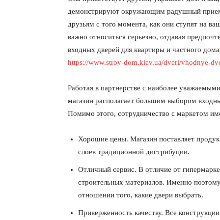
демонстрируют окружающим радушный прием и
друзьям с того момента, как они ступят на в
важно относиться серьезно, отдавая предпоч
входных дверей для квартиры и частного дом
https://www.stroy-dom.kiev.ua/dveri/vhodnye-dve
Работая в партнерстве с наиболее уважаемым
магазин располагает большим выбором входн
Помимо этого, сотрудничество с маркетом и
Хорошие цены. Магазин поставляет продук
слоев традиционной дистрибуции.
Отличный сервис. В отличие от гипермарке
строительных материалов. Именно поэтому
отношении того, какие двери выбрать.
Приверженность качеству. Все конструкци