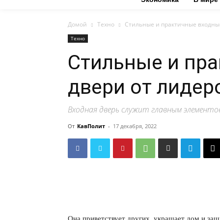
Домой
Техно
Стильные и практичные входные
Техно
Стильные и пр
двери от лидер
Входная дверь служит главным элементов
От
КавПолит
-
17 декабря, 2022
Она приветствует других, украшает дом и за