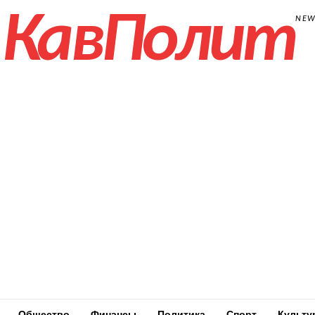
КавПолит
NE
Общество
Финансы
Политика
Спорт
Культу