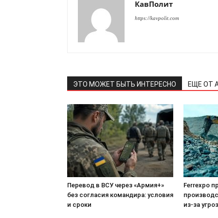
КавПолит
https://kavpolit.com
ЭТО МОЖЕТ БЫТЬ ИНТЕРЕСНО
ЕЩЕ ОТ 
Перевод в ВСУ через «Армия+»
Ferrexpo 
без согласия командира: условия
производс
и сроки
из-за угро