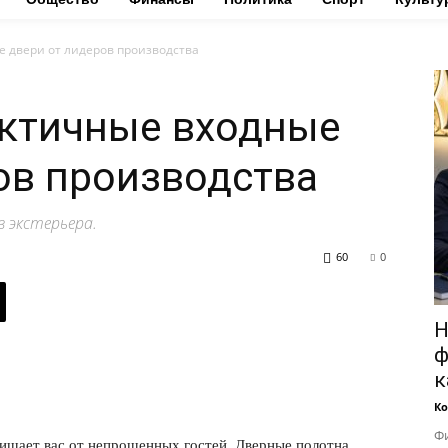
 двери от лидеров производства
актичные входные
ов производства
 экстерьера.
60
0
Н
ф
к
Ко
Фи
щищает вас от непрошенных гостей. Дверные полотна