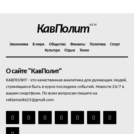
Отказ от ответственности
Подписка
Мой аккаунт
КавПолит
NEW
Реклама
Контакты
Экономика
В мире
Общество
Финансы
Политика
Спорт
Культура
Отдых
Техно
О сайте "КавПолит"
КАВПОЛИТ - это качественная аналитика для думающих людей,
стремящихся быть в курсе последних событий. Новости 24/7 в
вашем смартфоне. По всем вопросам пишите на
reklamasite23@gmail.com