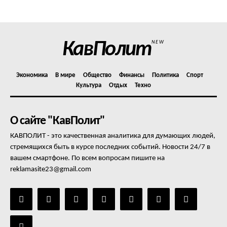
Отказ от ответственности
Подписка
Мой аккаунт
КавПолит
NEW
Реклама
Контакты
Экономика
В мире
Общество
Финансы
Политика
Спорт
Культура
Отдых
Техно
О сайте "КавПолит"
КАВПОЛИТ - это качественная аналитика для думающих людей,
стремящихся быть в курсе последних событий. Новости 24/7 в
вашем смартфоне. По всем вопросам пишите на
reklamasite23@gmail.com