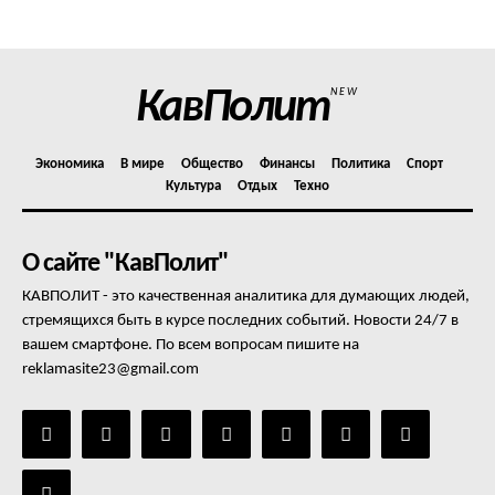
Отказ от ответственности
Подписка
Мой аккаунт
КавПолит
NEW
Реклама
Контакты
Экономика
В мире
Общество
Финансы
Политика
Спорт
Культура
Отдых
Техно
О сайте "КавПолит"
КАВПОЛИТ - это качественная аналитика для думающих людей,
стремящихся быть в курсе последних событий. Новости 24/7 в
вашем смартфоне. По всем вопросам пишите на
reklamasite23@gmail.com