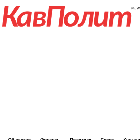
КавПолит
NE
Общество
Финансы
Политика
Спорт
Культу