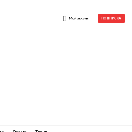
W
Мой аккаунт
ПОДПИСКА
ра
Отдых
Техно