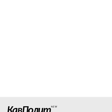
КавПолит
NEW