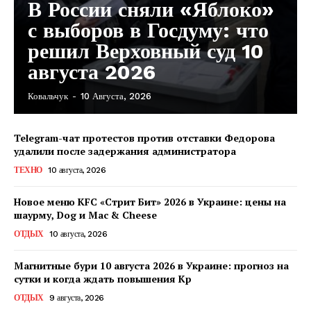
В России сняли «Яблоко»
с выборов в Госдуму: что
решил Верховный суд 10
августа 2026
Ковальчук
-
10 Августа, 2026
Telegram-чат протестов против отставки Федорова
удалили после задержания администратора
ТЕХНО
10 августа, 2026
ПОДПИСАТЬСЯ СЕЙЧАС
Новое меню KFC «Стрит Бит» 2026 в Украине: цены на
шаурму, Dog и Mac & Cheese
ОТДЫХ
10 августа, 2026
О нас
Магнитные бури 10 августа 2026 в Украине: прогноз на
сутки и когда ждать повышения Kp
Связаться с нами
ОТДЫХ
9 августа, 2026
Политика конфиденциальности