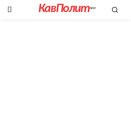
КавПолит
NEW