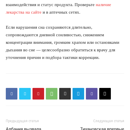
взаимодействия и статус продукта. Проверьте
наличие
Отказ от ответственности
лекарства на сайте
и в аптечных сетях.
Подписка
Мой аккаунт
Если нарушения сна сохраняются длительно,
Реклама
сопровождаются дневной сонливостью, снижением
концентрации внимания, громким храпом или остановками
Контакты
дыхания во сне — целесообразно обратиться к врачу для
уточнения причин и подбора тактики коррекции.
Предыдущая статья
Следующая статья
Албания вызвала
Тихановская впервые