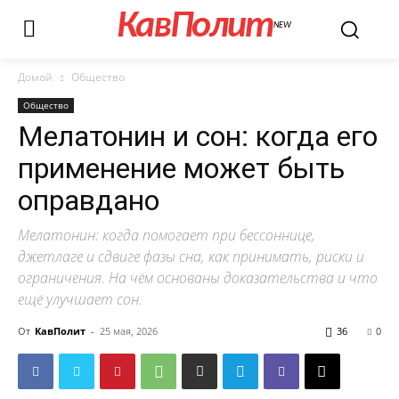
КавПолит
NEW
Домой
Общество
Общество
Мелатонин и сон: когда его
применение может быть
оправдано
Мелатонин: когда помогает при бессоннице,
джетлаге и сдвиге фазы сна, как принимать, риски и
ограничения. На чём основаны доказательства и что
ещё улучшает сон.
От
КавПолит
-
25 мая, 2026
36
0