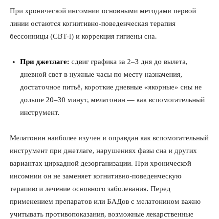
При хронической инсомнии основными методами первой
линии остаются когнитивно-поведенческая терапия
бессонницы (CBT-I) и коррекция гигиены сна.
При джетлаге:
сдвиг графика за 2–3 дня до вылета,
дневной свет в нужные часы по месту назначения,
достаточное питьё, короткие дневные «якорные» сны не
дольше 20–30 минут, мелатонин — как вспомогательный
инструмент.
ПОДПИСАТЬСЯ СЕЙЧАС
Мелатонин наиболее изучен и оправдан как вспомогательный
инструмент при джетлаге, нарушениях фазы сна и других
вариантах циркадной дезорганизации. При хронической
инсомнии он не заменяет когнитивно-поведенческую
О нас
терапию и лечение основного заболевания. Перед
применением препаратов или БАДов с мелатонином важно
Связаться с нами
учитывать противопоказания, возможные лекарственные
Политика конфиденциальности