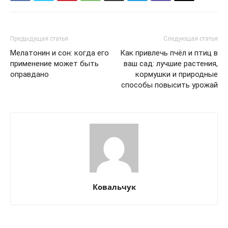
Политика конфиденциальности
Отказ от ответственности
Предыдущая статья
Следующая статья
Подписка
Мелатонин и сон: когда его
Как привлечь пчёл и птиц в
Мой аккаунт
применение может быть
ваш сад: лучшие растения,
оправдано
кормушки и природные
Реклама
способы повысить урожай
Контакты
Ковальчук