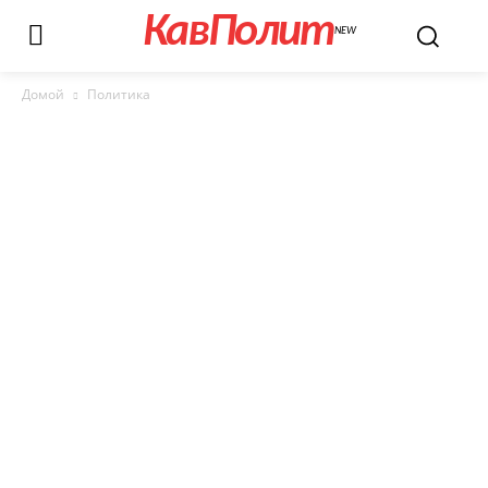
КавПолит
NEW
Домой
Политика