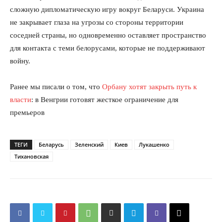
КавПолит
сложную дипломатическую игру вокруг Беларуси. Украина
не закрывает глаза на угрозы со стороны территории
соседней страны, но одновременно оставляет пространство
для контакта с теми белорусами, которые не поддерживают
войну.
Ранее мы писали о том, что
Орбану хотят закрыть путь к
власти
: в Венгрии готовят жесткое ограничение для
премьеров
ПОДПИСАТЬСЯ СЕЙЧАС
ТЕГИ
Беларусь
Зеленский
Киев
Лукашенко
Тихановская
О нас
Связаться с нами