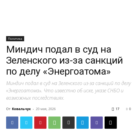
Политика
Миндич подал в суд на
Зеленского из-за санкций
по делу «Энергоатома»
Миндич подал в суд на Зеленского из-за санкций по делу
«Энергоатома». Что известно об иске, указе СНБО и
возможных последствиях.
От
Ковальчук
-
20 мая, 2026
17
0