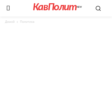
КавПолит
NEW
Домой
Политика