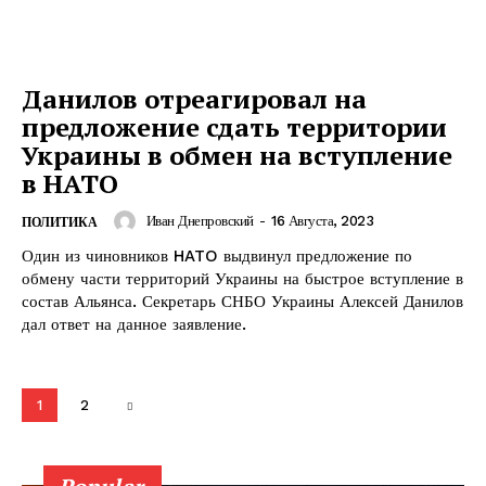
Данилов отреагировал на
предложение сдать территории
Украины в обмен на вступление
в НАТО
ПОДПИСАТЬСЯ СЕЙЧАС
Иван Днепровский
-
16 Августа, 2023
ПОЛИТИКА
Один из чиновников HATO выдвинул предложение по
обмену части территорий Украины на быстрое вступление в
состав Альянса. Секретарь СНБО Украины Алексей Данилов
О нас
дал ответ на данное заявление.
Связаться с нами
Политика конфиденциальности
1
2
Отказ от ответственности
Подписка
Мой аккаунт