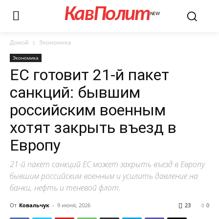
КавПолит
NEW
Домой
Экономика
Экономика
ЕС готовит 21-й пакет
санкций: бывшим
российским военным
хотят закрыть въезд в
Европу
21-й пакет санкций ЕС может закрыть въезд в Европу
бывшим российским военным и усилить давление на
банки, нефть и теневой флот.
От
Ковальчук
-
9 июня, 2026
23
0