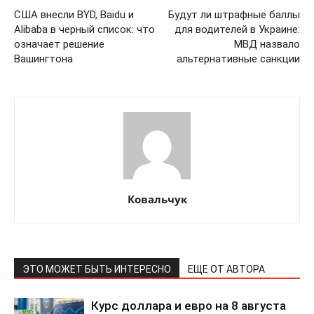
США внесли BYD, Baidu и
Будут ли штрафные баллы
ПОДПИСАТЬСЯ СЕЙЧАС
Alibaba в черный список: что
для водителей в Украине:
означает решение
МВД назвало
Вашингтона
альтернативные санкции
О нас
Связаться с нами
Политика конфиденциальности
Отказ от ответственности
Подписка
Ковальчук
Мой аккаунт
Реклама
Контакты
ЭТО МОЖЕТ БЫТЬ ИНТЕРЕСНО
ЕЩЕ ОТ АВТОРА
Курс доллара и евро на 8 августа