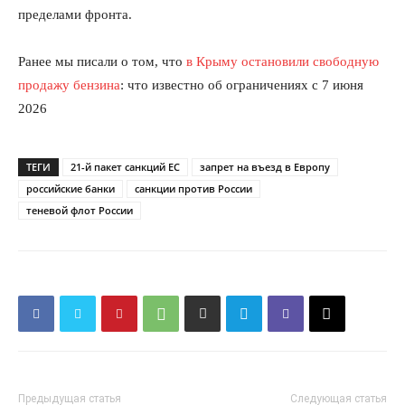
пределами фронта.
Ранее мы писали о том, что
в Крыму остановили свободную
продажу бензина
: что известно об ограничениях с 7 июня
2026
ТЕГИ
21-й пакет санкций ЕС
запрет на въезд в Европу
КавПолит
российские банки
санкции против России
теневой флот России
Предыдущая статья
Следующая статья