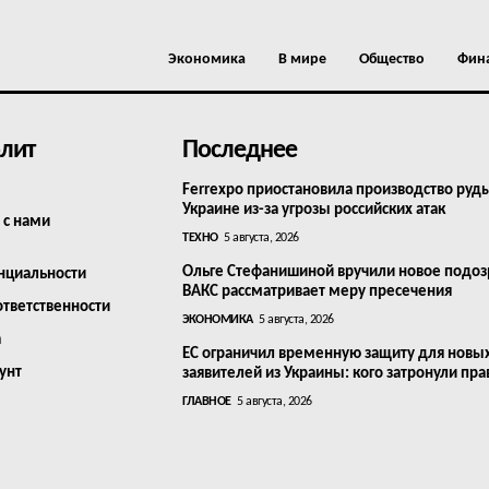
Экономика
В мире
Общество
Фин
лит
Последнее
Ferrexpo приостановила производство руд
Украине из-за угрозы российских атак
 с нами
ТЕХНО
5 августа, 2026
Ольге Стефанишиной вручили новое подоз
нциальности
ВАКС рассматривает меру пресечения
ответственности
ЭКОНОМИКА
5 августа, 2026
а
ЕС ограничил временную защиту для новы
унт
заявителей из Украины: кого затронули пра
ГЛАВНОЕ
5 августа, 2026