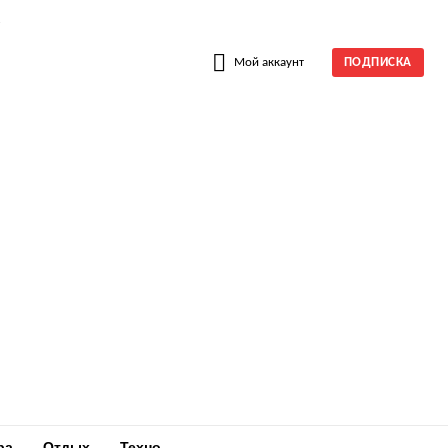
W
Мой аккаунт
ПОДПИСКА
ра
Отдых
Техно