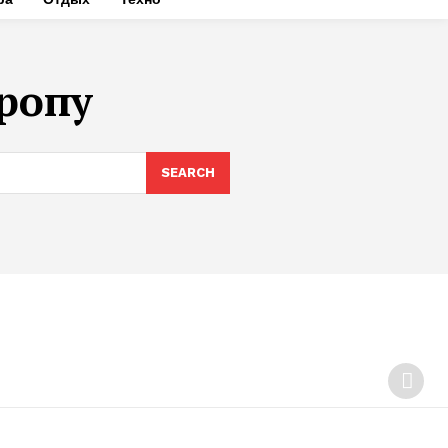
вропу
SEARCH