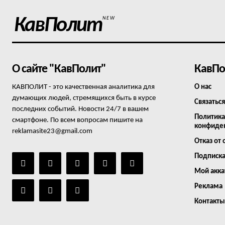
КавПолит
NEW
О сайте "КавПолит"
КавПо
КАВПОЛИТ - это качественная аналитика для
О нас
думающих людей, стремящихся быть в курсе
Связаться
последних событий. Новости 24/7 в вашем
Политика
смартфоне. По всем вопросам пишите на
конфиде
reklamasite23@gmail.com
Отказ от 
Подписк
Мой акка
Реклама
Контакты