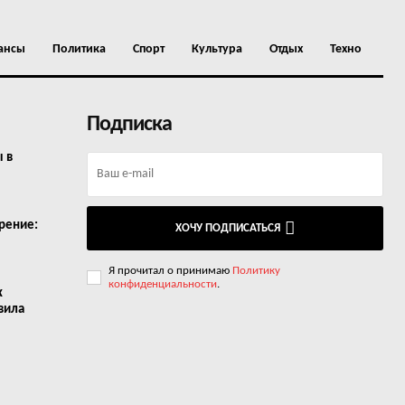
ансы
Политика
Спорт
Культура
Отдых
Техно
Подписка
ы в
рение:
ХОЧУ ПОДПИСАТЬСЯ
Я прочитал о принимаю
Политику
конфиденциальности
.
х
вила