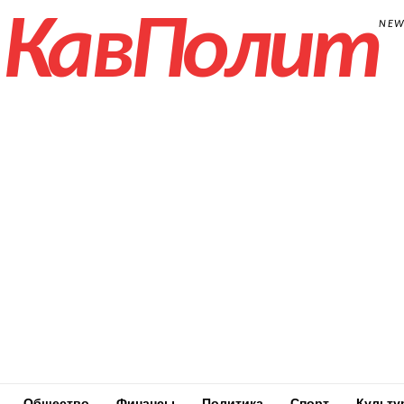
КавПолит
NE
Общество
Финансы
Политика
Спорт
Культу