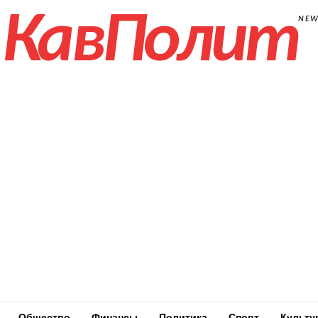
КавПолит
NE
Общество
Финансы
Политика
Спорт
Культу