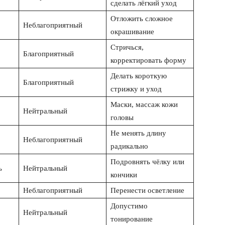
сделать лёгкий уход
Отложить сложное
Неблагоприятный
окрашивание
Стричься,
Благоприятный
корректировать форму
Делать короткую
Благоприятный
стрижку и уход
Маски, массаж кожи
Нейтральный
головы
Не менять длину
Неблагоприятный
радикально
Подровнять чёлку или
ь
Нейтральный
кончики
Неблагоприятный
Перенести осветление
Допустимо
Нейтральный
тонирование