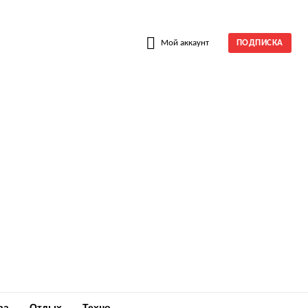
W
Мой аккаунт
ПОДПИСКА
ра
Отдых
Техно