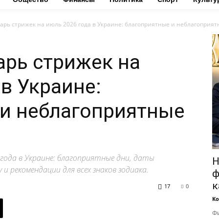
рь стрижек на июль 2026 года в Украине: благоприятные и неблагоприятн
рь стрижек на
 в Украине:
 и неблагоприятные
года в Украине: благоприятные дни, даты
Н
 и рекомендации для всех знаков зодиака.
ф
к
17
0
Ко
Фи