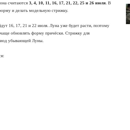
лона считаются
3, 4, 10, 11, 16, 17, 21, 22, 25 и 26 июля
. В
форму и делать модельную стрижку.
ут 16, 17, 21 и 22 июля. Луна уже будет расти, поэтому
чаще обновлять форму причёски. Стрижку для
ериод убывающей Луны.
я:
лит
О нас
Связаться с нами
Политика конфиденциальности
Отказ от ответственности