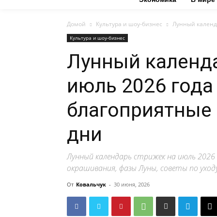
Домой
Культура и шоу-бизнес
Лунный календа
Культура и шоу-бизнес
Лунный календа
июль 2026 года
благоприятные
дни
Лунный календарь стрижек на июль 2026 
окрашивания, фазы Луны, советы по уходу
От
Ковальчук
-
30 июня, 2026