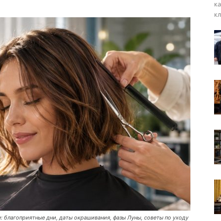
ка
кл
: благоприятные дни, даты окрашивания, фазы Луны, советы по уходу