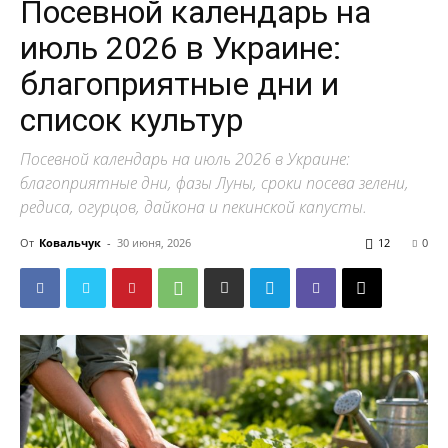
Посевной календарь на
июль 2026 в Украине:
благоприятные дни и
список культур
Посевной календарь на июль 2026 в Украине:
благоприятные дни, фазы Луны, сроки посева зелени,
редиса, огурцов, дайкона и пекинской капусты.
От
Ковальчук
-
30 июня, 2026
12
0