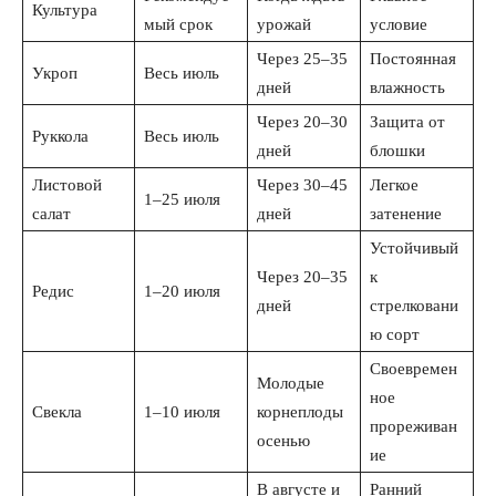
Культура
мый срок
урожай
условие
Через 25–35
Постоянная
Укроп
Весь июль
дней
влажность
Через 20–30
Защита от
Руккола
Весь июль
дней
блошки
Листовой
Через 30–45
Легкое
1–25 июля
салат
дней
затенение
Устойчивый
Через 20–35
к
Редис
1–20 июля
дней
стрелковани
ю сорт
Своевремен
Молодые
ное
Свекла
1–10 июля
корнеплоды
прореживан
осенью
ие
В августе и
Ранний