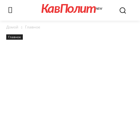
КавПолит
NEW
Домой
Главное
Главное