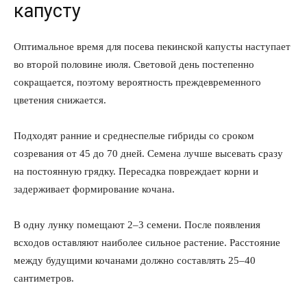
капусту
Оптимальное время для посева пекинской капусты наступает
во второй половине июля. Световой день постепенно
О нас
сокращается, поэтому вероятность преждевременного
Связаться с нами
цветения снижается.
Политика конфиденциальности
Отказ от ответственности
Подходят ранние и среднеспелые гибриды со сроком
Подписка
созревания от 45 до 70 дней. Семена лучше высевать сразу
на постоянную грядку. Пересадка повреждает корни и
Мой аккаунт
задерживает формирование кочана.
Реклама
Контакты
В одну лунку помещают 2–3 семени. После появления
всходов оставляют наиболее сильное растение. Расстояние
между будущими кочанами должно составлять 25–40
сантиметров.