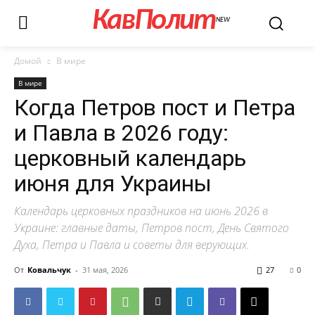
КавПолит
NEW
Домой
В мире
В мире
Когда Петров пост и Петра
и Павла в 2026 году:
церковный календарь
июня для Украины
Календарь церковных праздников на июнь 2026 в
Украине: главные даты, Петров пост, День Святого
Духа, Петра и Павла и советы для верующих.
От
Ковальчук
-
31 мая, 2026
27
0