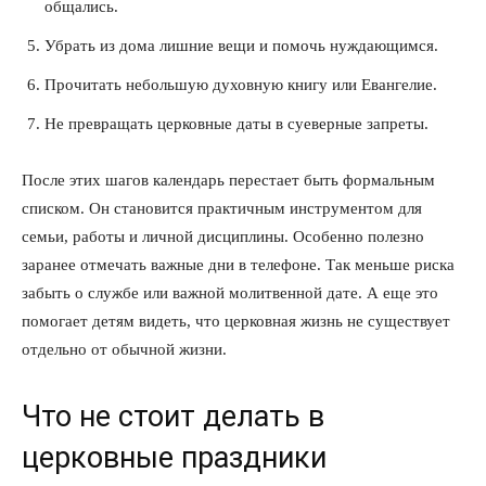
общались.
Убрать из дома лишние вещи и помочь нуждающимся.
Прочитать небольшую духовную книгу или Евангелие.
ПОДПИСАТЬСЯ СЕЙЧАС
Не превращать церковные даты в суеверные запреты.
После этих шагов календарь перестает быть формальным
списком. Он становится практичным инструментом для
О нас
семьи, работы и личной дисциплины. Особенно полезно
Связаться с нами
заранее отмечать важные дни в телефоне. Так меньше риска
Политика конфиденциальности
забыть о службе или важной молитвенной дате. А еще это
помогает детям видеть, что церковная жизнь не существует
Отказ от ответственности
отдельно от обычной жизни.
Подписка
Мой аккаунт
Что не стоит делать в
Реклама
церковные праздники
Контакты