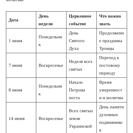
День
Церковное
Что важно
Дата
недели
событие
знать
День
Продолжени
Понедельни
1 июня
Святого
е праздника
к
Духа
Троицы
Переход к
Неделя всех
7 июня
Воскресенье
постовому
святых
периоду
Начало
Время
Понедельни
8 июня
Петрова
умеренност
к
поста
и и молитвы
День памяти
Всех святых
духовных
14 июня
Воскресенье
земли
подвижнико
Украинской
в