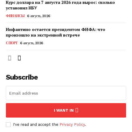
КавПолит
Курс доллара на 7 августа 2026 года вырос: сколько
установил НБУ
ФИНАНСЫ
6 августа, 2026
Инфантино остается президентом ФИФА: что
произошло на экстренной встрече
СПОРТ
6 августа, 2026
Subscribe
ПОДПИСАТЬСЯ СЕЙЧАС
I WANT IN
О нас
I've read and accept the
Privacy Policy
.
Связаться с нами