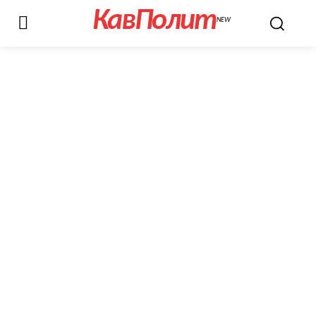
КавПолит
NEW