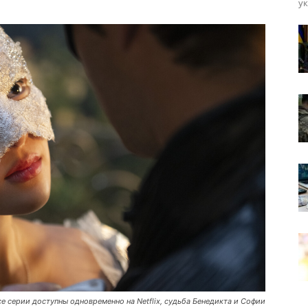
ук
е серии доступны одновременно на Netflix, судьба Бенедикта и Софии