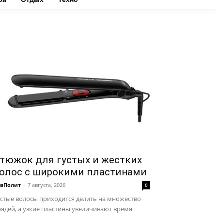
тюжок для густых и жестких
олос с широкими пластинами
авПолит
-
7 августа, 2026
0
стые волосы приходится делить на множество
ядей, а узкие пластины увеличивают время