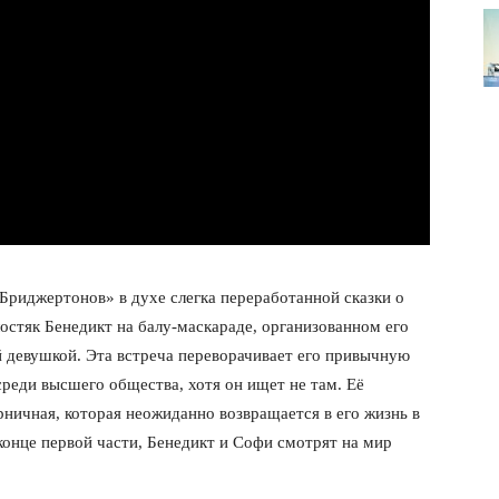
Бриджертонов» в духе слегка переработанной сказки о
стяк Бенедикт на балу-маскараде, организованном его
лит
й девушкой. Эта встреча переворачивает его привычную
среди высшего общества, хотя он ищет не там. Её
О нас
ничная, которая неожиданно возвращается в его жизнь в
Связаться с нами
онце первой части, Бенедикт и Софи смотрят на мир
Политика конфиденциальности
Отказ от ответственности