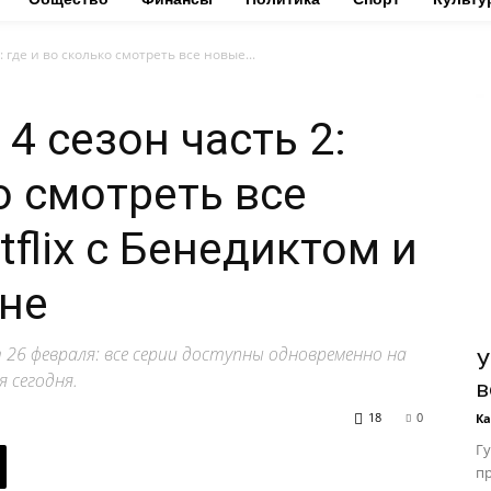
 где и во сколько смотреть все новые...
4 сезон часть 2:
о смотреть все
flix с Бенедиктом и
не
26 февраля: все серии доступны одновременно на
У
я сегодня.
в
18
0
К
Гу
пр