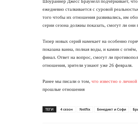
Шоураннер Джесс Браунелл подчёркивает, что 
ежедневно сталкивается с суровой реальность
того чтобы их отношения развивались, им обо
серии сезона должны показать, смогут ли они 
Тизер новых серий намекает на особенно горя
показана ванна, полная воды, и камин с огнё
финал. Ответ на вопрос, смогут ли противопо
отношения, зрители узнают уже 26 февраля.
Ранее мы писали о том,
что известно о лично
прошлые отношения
ТЕГИ
4 сезон
Netflix
Бенедикт и Софи
Бр