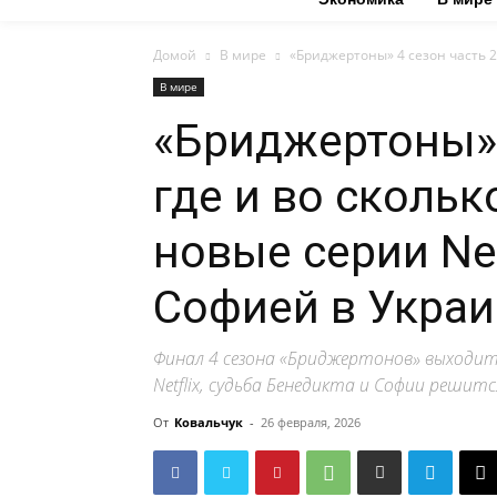
Домой
В мире
«Бриджертоны» 4 сезон часть 2:
В мире
«Бриджертоны» 
где и во скольк
новые серии Net
Софией в Украи
Финал 4 сезона «Бриджертонов» выходит 
Netflix, судьба Бенедикта и Софии решитс
От
Ковальчук
-
26 февраля, 2026