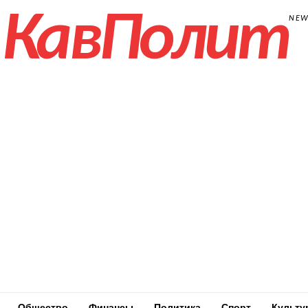
КавПолит
NE
Общество
Финансы
Политика
Спорт
Культу