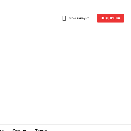
W
Мой аккаунт
ПОДПИСКА
ра
Отдых
Техно