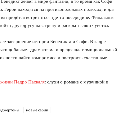
Бенедикт живёт в мире фантазий, в то время как Софи
ю. Герои находятся на противоположных полюсах, и для
им придётся встретиться где-то посередине. Финальные
пойти друг другу навстречу и раскрыть свои чувства.
чее завершение истории Бенедикта и Софи. В кадре
м, что добавляет драматизма и предвещает эмоциональный
ложности найти компромисс и построить счастливые
й жизни Педро Паскаля
: слухи о романе с мужчиной и
иджертоны
новые серии