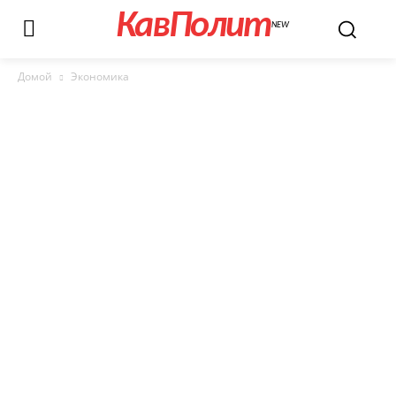
КавПолит
NEW
Домой
Экономика