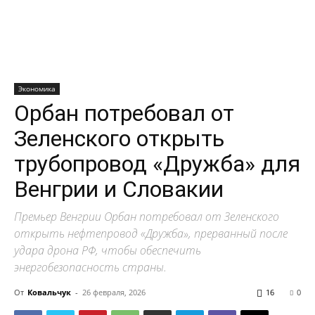
Экономика
Орбан потребовал от
Зеленского открыть
трубопровод «Дружба» для
Венгрии и Словакии
Премьер Венгрии Орбан потребовал от Зеленского
открыть нефтепровод «Дружба», прерванный после
удара дрона РФ, чтобы обеспечить
энергобезопасность страны.
От
Ковальчук
-
26 февраля, 2026
16
0