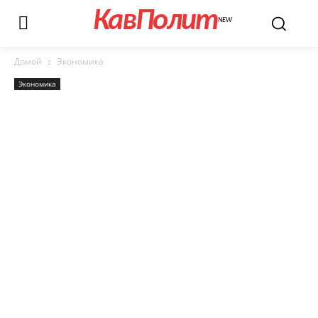
КавПолит
NEW
Домой
Экономика
Экономика