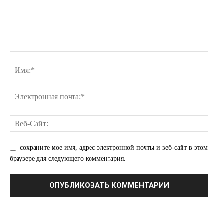
ПОДПИСАТЬСЯ СЕЙЧАС
О нас
Связаться с нами
Политика конфиденциальности
Отказ от ответственности
Подписка
Мой аккаунт
сохраните мое имя, адрес электронной почты и веб-сайт в этом
Реклама
браузере для следующего комментария.
Контакты