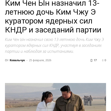
Ким Чен Ын назначил 13-
летнюю дочь Ким Чжу Э
куратором ядерных сил
КНДР и заседаний партии
Ким Чен Ын назначил свою 13-летнюю дочь Ким Чжу Э
куратором ядерных сил КНДР, участвуя в заседаниях
партии и наблюдая за испытаниями.
От
Ковальчук
-
25 февраля, 2026
17
0