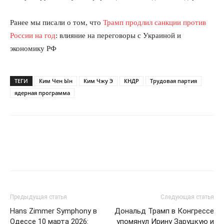
Ранее мы писали о том, что
Трамп продлил санкции против
России на год
: влияние на переговоры с Украиной и
экономику РФ
ТЕГИ
Ким Чен Ын
Ким Чжу Э
КНДР
Трудовая партия
ядерная программа
Предыдущая статья
Следующая статья
Hans Zimmer Symphony в
Дональд Трамп в Конгрессе
Одессе 10 марта 2026:
упомянул Ирину Заруцкую и