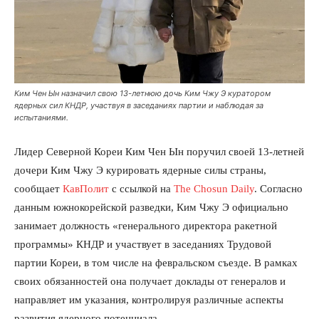
Ким Чен Ын назначил свою 13-летнюю дочь Ким Чжу Э куратором
ядерных сил КНДР, участвуя в заседаниях партии и наблюдая за
испытаниями.
Лидер Северной Кореи Ким Чен Ын поручил своей 13-летней
дочери Ким Чжу Э курировать ядерные силы страны,
сообщает
КавПолит
с ссылкой на
The Chosun Daily
. Согласно
данным южнокорейской разведки, Ким Чжу Э официально
занимает должность «генерального директора ракетной
программы» КНДР и участвует в заседаниях Трудовой
партии Кореи, в том числе на февральском съезде. В рамках
своих обязанностей она получает доклады от генералов и
направляет им указания, контролируя различные аспекты
развития ядерного потенциала.