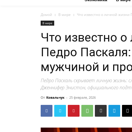
Домой
В мире
Что известно о личной жизни П
В мире
Что известно о
Педро Паскаля:
мужчиной и пр
Педро Паскаль скрывает личную жизнь: сл
Дженнифер Энистон, официального подт
От
Ковальчук
-
25 февраля, 2026