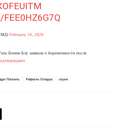
XOFEUITM
M/FEE0HZ6G7Q
TMZ)
February 16, 2026
Fans Бонни Блу заявила о беременности после
подтверждают
дро Паскаль
Рафаэль Оларра
слухи