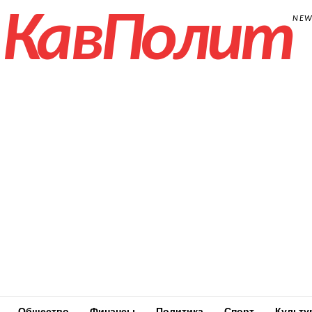
КавПолит
NE
Общество
Финансы
Политика
Спорт
Культу