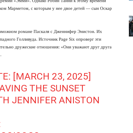
премии «Эмми». Однако Робин Танни к этому времени
ком Марметом, с которым у нее двое детей — сын Оскар
озможном романе Паскаля с Дженнифер Энистон. Их
падного Голливуда. Источник Page Six опроверг эти
ительно дружеские отношения: «Они уважают друг друга
.
E: [MARCH 23, 2025]
AVING THE SUNSET
лит
TH JENNIFER ANISTON
О нас
Связаться с нами
:
Политика конфиденциальности
Отказ от ответственности