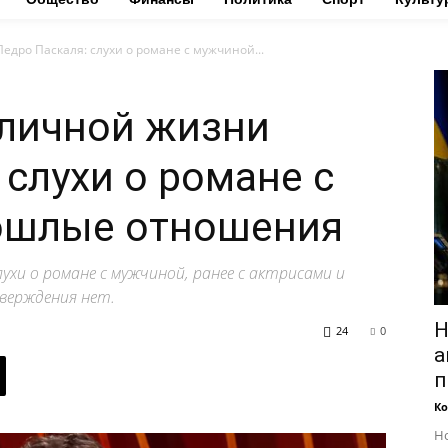
едро Паскаля: слухи о романе с мужчиной...
 личной жизни
 слухи о романе с
ошлые отношения
ухи о романе с мужчиной, ранее с актрисами и
верждения нет.
Н
24
0
а
п
Ко
Но