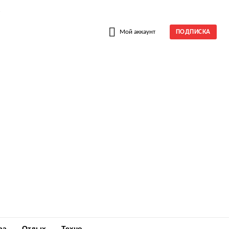
W
Мой аккаунт
ПОДПИСКА
ра
Отдых
Техно