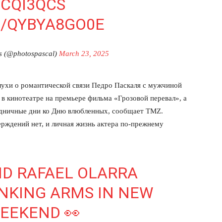
PCQI3QCS
Подписка
M/QYBYA8GO0E
Мой аккаунт
Реклама
s (@photospascal)
March 23, 2025
Контакты
 СЕЙЧАС
лухи о романтической связи Педро Паскаля с мужчиной
 в кинотеатре на премьере фильма «Грозовой перевал», а
здничные дни ко Дню влюбленных, сообщает TMZ.
рждений нет, и личная жизнь актера по-прежнему
ND RAFAEL OLARRA
NKING ARMS IN NEW
EEKEND 👀