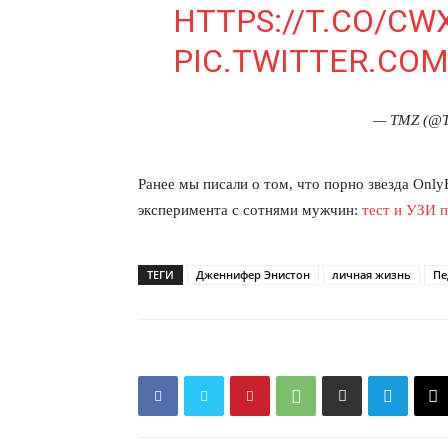
HTTPS://T.CO/CW
PIC.TWITTER.CO
— TMZ (@
Ранее мы писали о том, что порно звезда Only
эксперимента с сотнями мужчин:
тест и УЗИ 
ТЕГИ
Дженнифер Энистон
личная жизнь
Пе