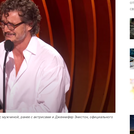
от
св
 с мужчиной, ранее с актрисами и Дженнифер Энистон, официального