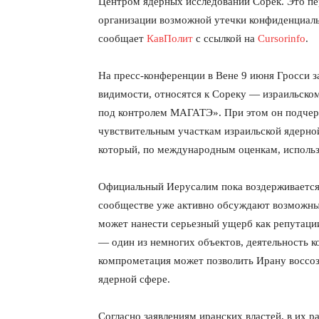
Центром ядерных исследований Сорек. Это п
организации возможной утечки конфиденциал
сообщает
КавПолит
с ссылкой на
Сursorinfo
.
На пресс-конференции в Вене 9 июня Гросси з
видимости, относятся к Сореку — израильско
под контролем МАГАТЭ». При этом он подчеркн
чувствительным участкам израильской ядерной
который, по международным оценкам, использ
Официальный Иерусалим пока воздерживается 
сообществе уже активно обсуждают возможные
может нанести серьезный ущерб как репутации
— один из немногих объектов, деятельность 
компрометация может позволить Ирану воссоз
ядерной сфере.
Согласно заявлениям иранских властей, в их 