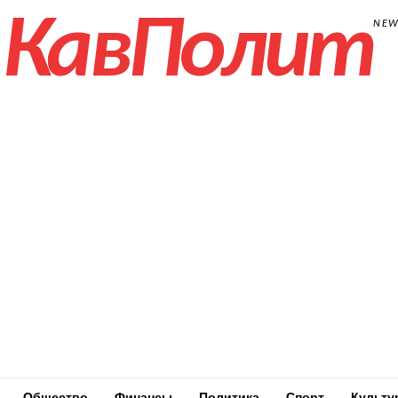
КавПолит
NE
Общество
Финансы
Политика
Спорт
Культу