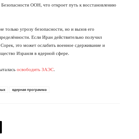
т Безопасности ООН, что откроет путь к восстановлению
Подписка
Мой аккаунт
Реклама
не только угрозу безопасности, но и вызов его
Контакты
пределённости. Если Иран действительно получил
 СЕЙЧАС
Сорек, это может ослабить военное сдерживание и
щество Израиля в ядерной сфере.
пыталась
освободить ЗАЭС
.
ных
ядерная программа