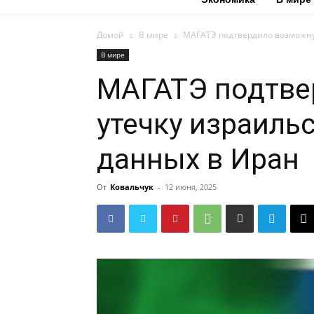
Домой
В мире
МАГАТЭ подтвердило возможну
В мире
МАГАТЭ подтве
утечку израиль
данных в Иран
От
Ковальчук
-
12 июня, 2025