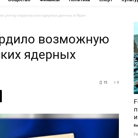
ю утечку израильских ядерных данных в Иран
рдило возможную
ских ядерных
15
0
F
п
и
Ко
Fe