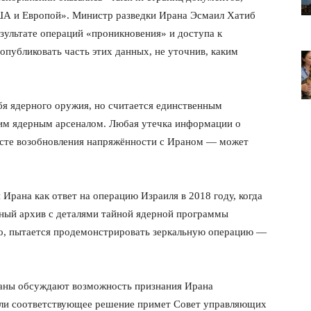
ША и Европой». Министр разведки Ирана Эсмаил Хатиб
езультате операций «проникновения» и доступа к
публиковать часть этих данных, не уточнив, каким
бя ядерного оружия, но считается единственным
им ядерным арсеналом. Любая утечка информации о
ксте возобновления напряжённости с Ираном — может
Ирана как ответ на операцию Израиля в 2018 году, когда
лит
пный архив с деталями тайной ядерной программы
но, пытается продемонстрировать зеркальную операцию —
О нас
Связаться с нами
раны обсуждают возможность признания Ирана
Политика конфиденциальности
ли соответствующее решение примет Совет управляющих
Отказ от ответственности