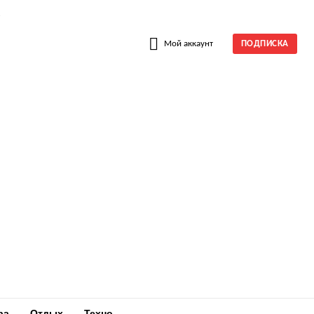
W
Мой аккаунт
ПОДПИСКА
ра
Отдых
Техно