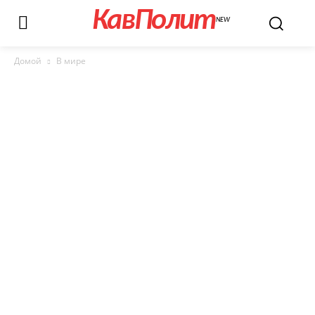
КавПолит
NEW
Домой
В мире