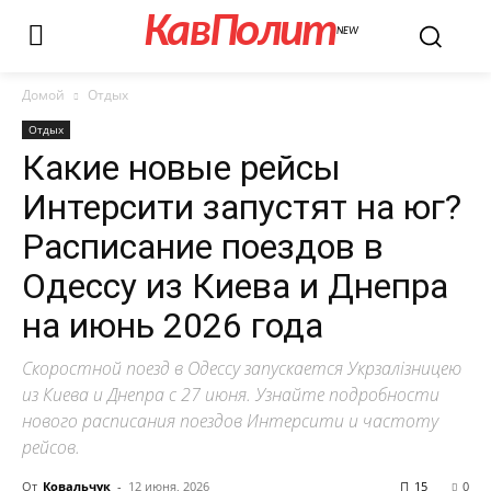
КавПолит
NEW
Домой
Отдых
Отдых
Какие новые рейсы
Интерсити запустят на юг?
Расписание поездов в
Одессу из Киева и Днепра
на июнь 2026 года
Скоростной поезд в Одессу запускается Укрзалізницею
из Киева и Днепра с 27 июня. Узнайте подробности
нового расписания поездов Интерсити и частоту
рейсов.
От
Ковальчук
-
12 июня, 2026
15
0