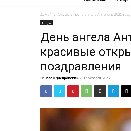
Домой
Отдых
День ангела Антона в 2025 год
Отдых
День ангела Ант
красивые откры
поздравления
От
Иван Днепровский
-
12 февраля, 2025