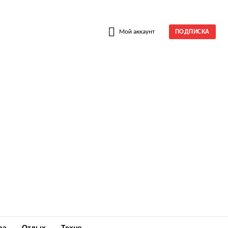
W
Мой аккаунт
ПОДПИСКА
ра
Отдых
Техно