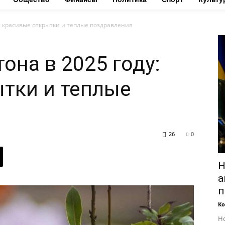
у: красивые открытки и теплые поздравления
она в 2025 году:
тки и теплые
26
0
Н
а
п
Ко
Но