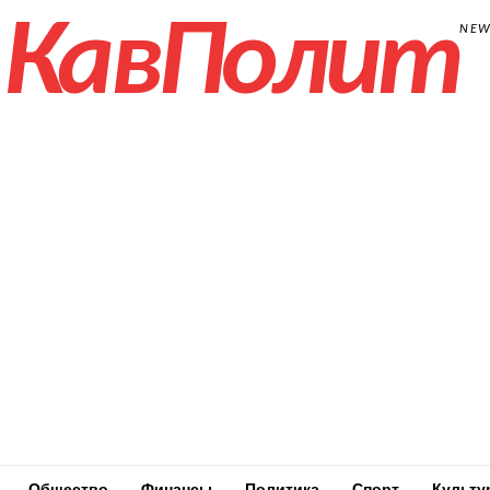
КавПолит
NE
Общество
Финансы
Политика
Спорт
Культу