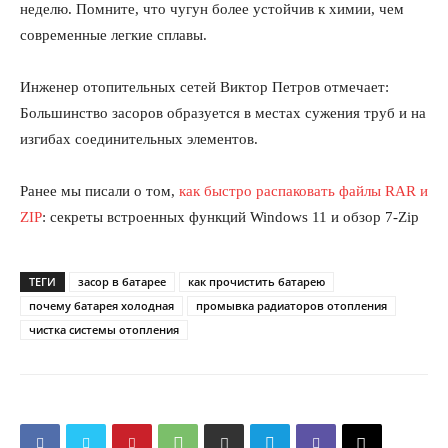
неделю. Помните, что чугун более устойчив к химии, чем
современные легкие сплавы.
ПОДПИСАТЬСЯ СЕЙЧАС
Инженер отопительных сетей Виктор Петров отмечает:
Большинство засоров образуется в местах сужения труб и на
изгибах соединительных элементов.
Ранее мы писали о том,
как быстро распаковать файлы RAR и
О нас
ZIP
: секреты встроенных функций Windows 11 и обзор 7-Zip
Связаться с нами
Политика конфиденциальности
ТЕГИ
засор в батарее
как прочистить батарею
Отказ от ответственности
почему батарея холодная
промывка радиаторов отопления
Подписка
чистка системы отопления
Мой аккаунт
Реклама
Контакты