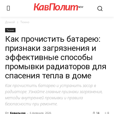
КавПолит
NEW
Домой
Техно
Техно
Как прочистить батарею:
признаки загрязнения и
эффективные способы
промывки радиаторов для
спасения тепла в доме
Как прочистить батарею и устранить засор в
радиаторе. Узнайте главные признаки загрязнения,
методы внутренней промывки и правила
безопасности при ремонте.
От
Ковальчук
-
6 февраля, 2026
14
0