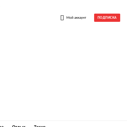
W
Мой аккаунт
ПОДПИСКА
ра
Отдых
Техно