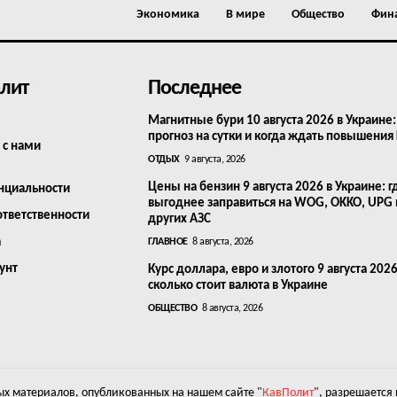
Экономика
В мире
Общество
Фин
лит
Последнее
Магнитные бури 10 августа 2026 в Украине:
прогноз на сутки и когда ждать повышения
 с нами
ОТДЫХ
9 августа, 2026
Цены на бензин 9 августа 2026 в Украине: г
нциальности
выгоднее заправиться на WOG, OKKO, UPG
ответственности
других АЗС
а
ГЛАВНОЕ
8 августа, 2026
унт
Курс доллара, евро и злотого 9 августа 2026
сколько стоит валюта в Украине
ОБЩЕСТВО
8 августа, 2026
х материалов, опубликованных на нашем сайте "
КавПолит
", разрешается