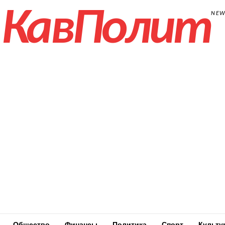
КавПолит
NE
Общество
Финансы
Политика
Спорт
Культу