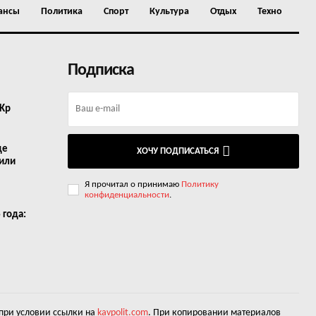
ансы
Политика
Спорт
Культура
Отдых
Техно
Подписка
 Kp
де
ХОЧУ ПОДПИСАТЬСЯ
 или
Я прочитал о принимаю
Политику
конфиденциальности
.
 года:
 при условии ссылки на
kavpolit.com
. При копировании материалов